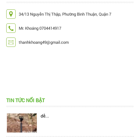
34/13 Nguyễn Thị Thập, Phường Bình Thuận, Quận 7
Mr. Khoáng 0704414917
thanhkhoang49@gmail.com
TIN TỨC NỔI BẬT
Hiện nay, trên thị trường đang có rất nhiều mẫu
béc tưới bù áp, làm cho khách hàng cảm thấy...