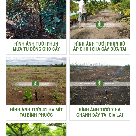
HÌNH ẢNH TƯỚI PHUN
HÌNH ẢNH TƯỚI PHUN BÙ
MƯA TỰ ĐỘNG CHO CÂY
ÁP CHO 18HA CÂY DỪA TẠI
VÚ SỮA
KIÊN GIANG
HÌNH ẢNH TƯỚI 41 HA MÍT
HÌNH ẢNH TƯỚI 7 HA
TẠI BÌNH PHƯỚC
CHANH DÂY TẠI GIA LAI