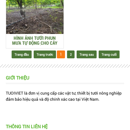
HÌNH ẢNH TƯỚI PHUN
MƯA TỰ ĐỘNG CHO CÂY
NA (MÃNG CẦU TA)
1
Trang đầu
Trang trước
2
Trang sau
Trang cuối
GIỚI THIỆU
TUOIVIET là đơn vị cung cấp các vật tư, thiết bị tưới nông nghiệp
đảm bảo hiệu quả và độ chính xác cao tại Việt Nam.
THÔNG TIN LIÊN HỆ