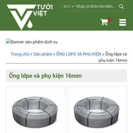
0
Trang chủ
»
Sản phẩm
»
ỐNG LDPE VÀ PHỤ KIỆN
» Ống ldpe và
phụ kiện 16mm
Ống ldpe và phụ kiện 16mm