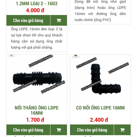
Dùng để nối ống nhỏ giọt
1.2MM LOẠI 2 - 16D2
(dạng tròn) hoặc ống LDPE
4.000 đ
16mm với đường ống dẫn
nước chính (ống PVC)
Cho vào giỏ hàng
Ống LDPE 16mm đen loại 2 là
sự lựa chọn tốt cho quý khách
hàng cần sử dụng ống chất
lượng với giá phải chăng.
NỐI THẲNG ÔNG LDPE
CO NỐI ỐNG LDPE 16MM
16MM
1.700 đ
2.400 đ
Cho vào giỏ hàng
Cho vào giỏ hàng