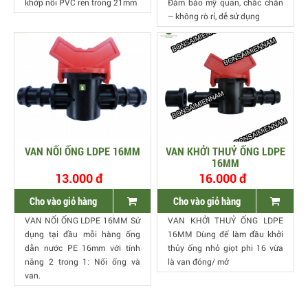
khớp nối PVC ren trong 21mm
Đảm bảo mỹ quan, chắc chắn
– không rò rỉ, dễ sử dụng
VAN NỐI ỐNG LDPE 16MM
VAN KHỞI THUỶ ỐNG LDPE
16MM
13.000 đ
16.000 đ
Cho vào giỏ hàng
Cho vào giỏ hàng
VAN NỐI ỐNG LDPE 16MM Sử
VAN KHỞI THUỶ ỐNG LDPE
dụng tại đầu mỗi hàng ống
16MM Dùng để làm đầu khởi
dẫn nước PE 16mm với tính
thủy ống nhỏ giọt phi 16 vừa
năng 2 trong 1: Nối ống và
là van đóng/ mở
van.