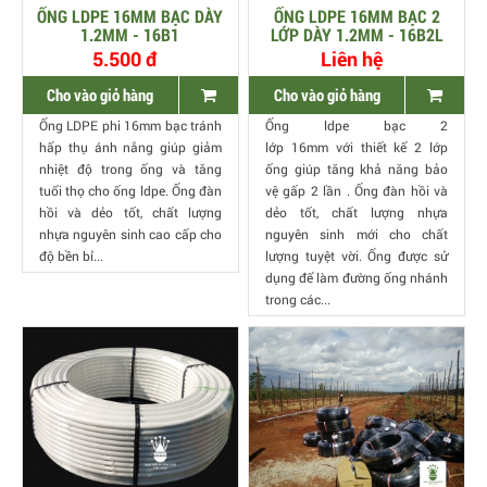
ỐNG LDPE 16MM BẠC DÀY
ỐNG LDPE 16MM BẠC 2
1.2MM - 16B1
LỚP DÀY 1.2MM - 16B2L
5.500 đ
Liên hệ
Cho vào giỏ hàng
Cho vào giỏ hàng
Ống LDPE phi 16mm bạc tránh
Ống ldpe bạc 2
hấp thụ ánh nắng giúp giảm
lớp 16mm với thiết kế 2 lớp
nhiệt độ trong ống và tăng
ống giúp tăng khả năng bảo
tuổi thọ cho ống ldpe. Ống đàn
vệ gấp 2 lần . Ống đàn hồi và
hồi và dẻo tốt, chất lượng
dẻo tốt, chất lượng nhựa
nhựa nguyên sinh cao cấp cho
nguyên sinh mới cho chất
độ bền bỉ...
lượng tuyệt vời. Ống được sử
dụng để làm đường ống nhánh
trong các...