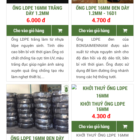
ỐNG LDPE 16MM TRẮNG
ỐNG LDPE 16MM ĐEN DÀY
DÀY 1.2MM
1.2MM - 16D1
6.000 đ
4.700 đ
Cho vào giỏ hàng
Cho vào giỏ hàng
Ống LDPE trắng làm từ nhựa
Ống LDPE đen của
ldpe nguyên sinh. Tính dẻo
BONSAIMIENNAM được sản
cao bền bỉ với thời gian.Ống có
xuất từ nhựa nguyên sinh cho
chất chống tia cực tím UV, màu
độ đàn hồi và độ dẻo tốt, bền
trắng đục giúp ngăn ánh sáng
bỉ với thời gian. Ống được sử
xuyên quá ống chống tạo rêu
dụng để làm đường ống nhánh
làm nghẹt thiết bị....
trong các hệ thống tưới.
KHỞI THUỶ ỐNG LDPE
16MM
4.300 đ
Cho vào giỏ hàng
KHỞI THUỶ ỐNG LDPE 16MM
ỐNG LDPE 16MM ĐEN DÀY