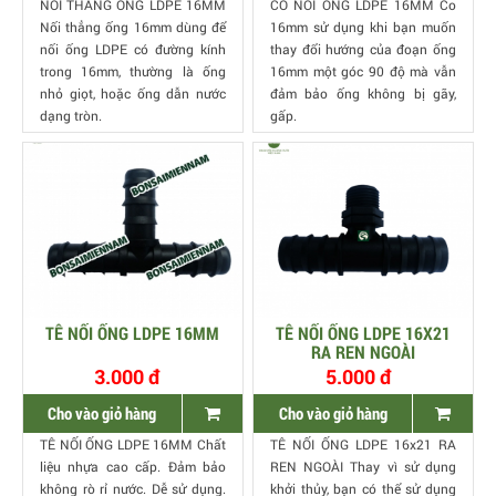
NỐI THẲNG ÔNG LDPE 16MM
CO NỐI ỐNG LDPE 16MM Co
Nối thẳng ống 16mm dùng để
16mm sử dụng khi bạn muốn
nối ống LDPE có đường kính
thay đổi hướng của đoạn ống
trong 16mm, thường là ống
16mm một góc 90 độ mà vẫn
nhỏ giọt, hoặc ống dẫn nước
đảm bảo ống không bị gãy,
dạng tròn.
gấp.
TÊ NỐI ỐNG LDPE 16MM
TÊ NỐI ỐNG LDPE 16X21
RA REN NGOÀI
3.000 đ
5.000 đ
Cho vào giỏ hàng
Cho vào giỏ hàng
TÊ NỐI ỐNG LDPE 16MM Chất
TÊ NỐI ỐNG LDPE 16x21 RA
liệu nhựa cao cấp. Đảm bảo
REN NGOÀI Thay vì sử dụng
không rò rỉ nước. Dễ sử dụng.
khởi thủy, bạn có thể sử dụng