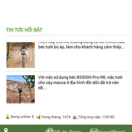
TIN TỨC NỔI BẬT
Hiện nay, trên thị trường đang có rất nhiều mẫu
béc tưới bù áp, làm cho khách hàng cảm thấy...
Với việc sử dụng béc BS5000-Pro-R8, việc tưới
cho cây macca ở địa hình đồi dốc đã trở nên
dễ...
Hiện nay, trên thị trường đang có rất nhiều mẫu
béc tưới bù áp, làm cho khách hàng cảm thấy...
Đang online: 5
Trong tháng: 1676
Tổng truy cập: 118740
HOTLINE: Mr. Khoáng 0704414917
thanhkhoang49@gmail.com