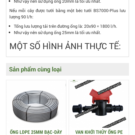
Như vậy nên sử dụng ống 20mm là tối ưu nhất.
Nếu mỗi cây được tưới bằng một béc tưới BS7000-Plus lưu
lượng 90 l/h:
Tổng lưu lượng tải trên đường ống là: 20x90 = 1800 l/h.
Như vậy nên sử dụng ống 25mm là tối ưu nhất.
MỘT SỐ HÌNH ẢNH THỰC TẾ:
Sản phẩm cùng loại
ỐNG LDPE 25MM BẠC-DÀY
VAN KHỞI THỦY ỐNG PE