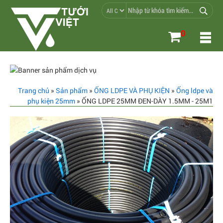
0
Trang chủ
»
Sản phẩm
»
ỐNG LDPE VÀ PHỤ KIỆN
»
Ống ldpe và
phụ kiện 25mm
» ỐNG LDPE 25MM ĐEN-DÀY 1.5MM - 25M1