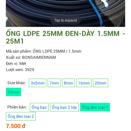
Tap to expand
ỐNG LDPE 25MM ĐEN-DÀY 1.5MM -
25M1
Mã sản phẩm: ỐNG LDPE 25MM / 1.5mm
Xuất xứ: BONSAIMIENNAM
Đơn vị: Mét
Lượt xem: 3929
Size khác:
3x5mm
7mm
8mm
16mm
20mm
25mm
Phiên bản:
Ống bạc
Ống bạc 2 lớp
Ống đen loại 1
Ống đen loại 2
7.500 đ