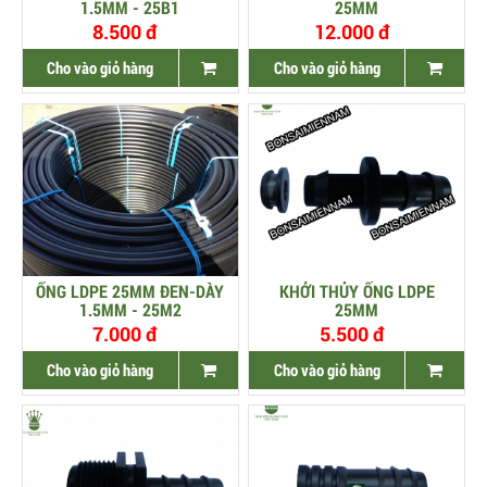
1.5MM - 25B1
25MM
8.500 đ
12.000 đ
Cho vào giỏ hàng
Cho vào giỏ hàng
ỐNG LDPE 25MM ĐEN-DÀY
KHỞI THỦY ỐNG LDPE
1.5MM - 25M2
25MM
7.000 đ
5.500 đ
Cho vào giỏ hàng
Cho vào giỏ hàng