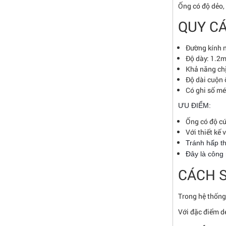
Ống có độ dẻo, 
QUY C
Đường kính 
Độ dày: 1.2
Khả năng ch
Độ dài cuộn
Có ghi số mét
ƯU ĐIỂM:
Ống có độ cứ
Với thiết kế 
Tránh hấp th
Đây là công 
CÁCH S
Trong hệ thống
Với đặc điểm dẻ