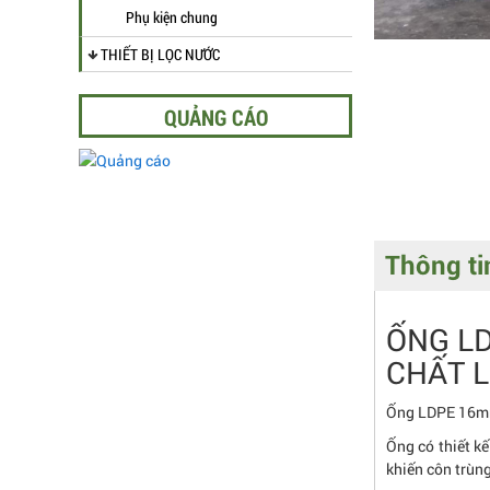
Phụ kiện chung
THIẾT BỊ LỌC NƯỚC
QUẢNG CÁO
Thông tin
ỐNG L
CHẤT 
Ống LDPE 16mm 
Ống có thiết k
khiến côn trùn