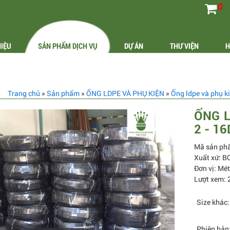
0
HIỆU
SẢN PHẨM DỊCH VỤ
DỰ ÁN
THƯ VIỆN
H
Trang chủ
»
Sản phẩm
»
ỐNG LDPE VÀ PHỤ KIỆN
»
Ống ldpe và phụ 
ỐNG L
2 - 1
Mã sản ph
Xuất xứ: 
Đơn vị: Mét
Lượt xem: 
Size khác:
Phiên bản