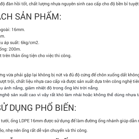
độ đàn hồi tốt, chất lượng nhựa nguyên sinh cao cấp cho độ bền bỉ tuyệt
ÁCH SẢN PHẨM:
ngoài: 16mm.
mm.
ịu áp suất: 6kg/cm2.
 ống: 200m.
 trên thân ống tiện cho việc thi công.
ng vừa phải gặp lại không bị nứt và đủ độ cứng để chôn xuống dất không
vượt trội, chất liệu nhựa cao cấp và được sản xuất dựa trên công nghệ tiên
ụ ánh nắng, giảm nhiệt độ trong ống khi trời nắng.
nghệ sản xuất cao vì vậy rất khó làm nhái hoặc không thể dùng nhựa t
Ử DỤNG PHỔ BIẾN:
 tưới, ống LDPE 16mm được sử dụng để làm đường ống nhánh giúp dẫn nư
o, nhẹ nên ống rất dễ vận chuyển và thi công.