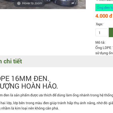
Hover to zoom
Ống đen lo
4.000 đ
Tags:
Mô tả:
Ống LDPE 1
sử dụng ốn
 chi tiết
DPE 16MM ĐEN.
LƯỢNG HOÀN HẢO.
đen là sản phẩm được ưa thích để dùng làm ống nhánh trong hệ thống 
ế hai lớp, lớp bên trong màu đen giúp tránh hấp thụ ánh nắng, nhờ đó g
g nhầm là kim loại nên không cắn phá.