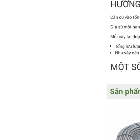
HƯỚNG
Căn cứ vào tổn
Giả sử một hàn
Mỗi cây lại đượ
Tổng lưu lượ
Như vậy nên 
MỘT SỐ
Sản phẩm