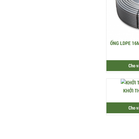
ỐNG LDPE 16
Cho v
KHỞI T
Cho v