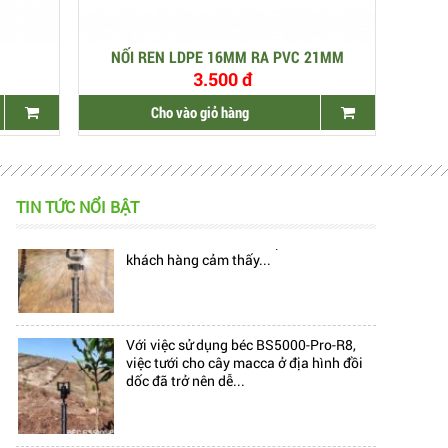
NỐI REN LDPE 16MM RA PVC 21MM
3.500 đ
Cho vào giỏ hàng
TIN TỨC NỔI BẬT
Hiện nay, trên thị trường đang có rất
nhiều mẫu béc tưới bù áp, làm cho
khách hàng cảm thấy...
Với việc sử dụng béc BS5000-Pro-R8,
việc tưới cho cây macca ở địa hình đồi
dốc đã trở nên dễ...