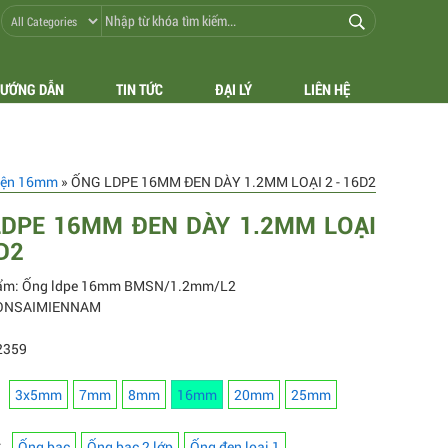
ƯỚNG DẪN
TIN TỨC
ĐẠI LÝ
LIÊN HỆ
kiện 16mm
» ỐNG LDPE 16MM ĐEN DÀY 1.2MM LOẠI 2 - 16D2
DPE 16MM ĐEN DÀY 1.2MM LOẠI
6D2
ẩm: Ống ldpe 16mm BMSN/1.2mm/L2
BONSAIMIENNAM
2359
3x5mm
7mm
8mm
16mm
20mm
25mm
:
Ống bạc
Ống bạc 2 lớp
Ống đen loại 1