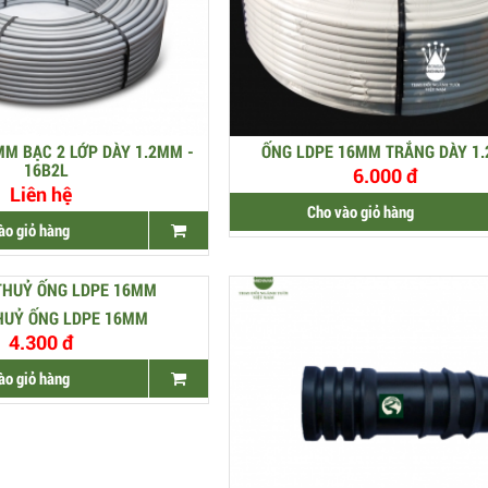
MM BẠC 2 LỚP DÀY 1.2MM -
ỐNG LDPE 16MM TRẮNG DÀY 1
16B2L
6.000 đ
Liên hệ
Cho vào giỏ hàng
ào giỏ hàng
HUỶ ỐNG LDPE 16MM
4.300 đ
ào giỏ hàng